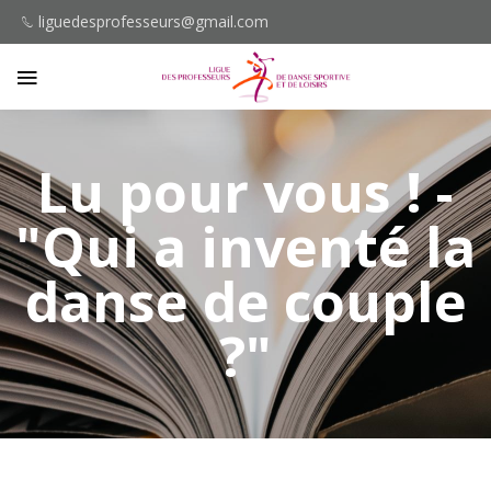
liguedesprofesseurs@gmail.com
Lu pour vous ! -
"Qui a inventé la
danse de couple
?"