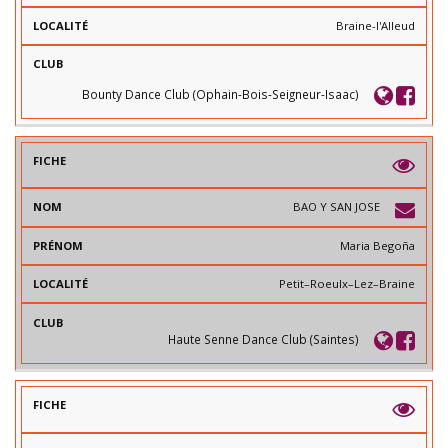
Braine-l'Alleud
Bounty Dance Club (Ophain-Bois-Seigneur-Isaac)
BAO Y SAN JOSE
Maria Begoña
Petit–Roeulx–Lez–Braine
Haute Senne Dance Club (Saintes)