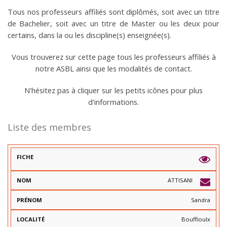
Tous nos professeurs affiliés sont diplômés, soit avec un titre
de Bachelier, soit avec un titre de Master ou les deux pour
certains, dans la ou les discipline(s) enseignée(s).
Vous trouverez sur cette page tous les professeurs affiliés à
notre ASBL ainsi que les modalités de contact.
N'hésitez pas à cliquer sur les petits icônes pour plus
d'informations.
Liste des membres
C
L
U
ATTISANI
L
B
P
O
(
Sandra
R
C
S
N
É
A
)
O
N
L
(
Bouffioulx
M