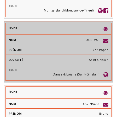
O
I
V
M
T
I
É
L
Montignyland (Montigny-Le-Tilleul)
L
E
)
AUDEVAL
Christophe
Saint-Ghislain
Danse & Loisirs (Saint-Ghislain)
BALTHAZAR
Bruno