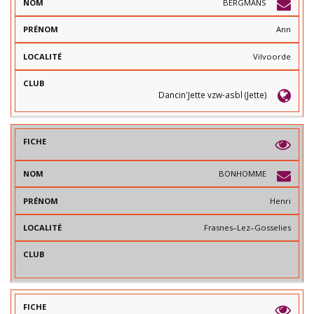
BERGMANS
Ann
Vilvoorde
Dancin'Jette vzw-asbl (Jette)
BONHOMME
Henri
Frasnes–Lez–Gosselies