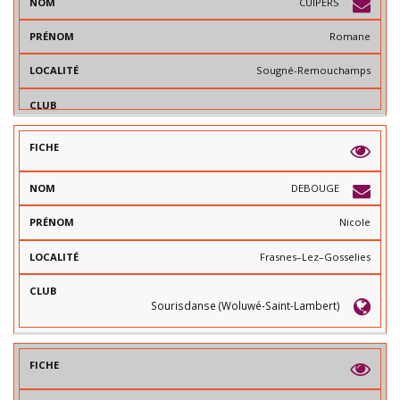
CUIPERS
Romane
Sougné-Remouchamps
DEBOUGE
Nicole
Frasnes–Lez–Gosselies
Sourisdanse (Woluwé-Saint-Lambert)