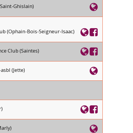
(Saint-Ghislain)
ub (Ophain-Bois-Seigneur-Isaac)
ce Club (Saintes)
asbl (Jette)
)
arly)