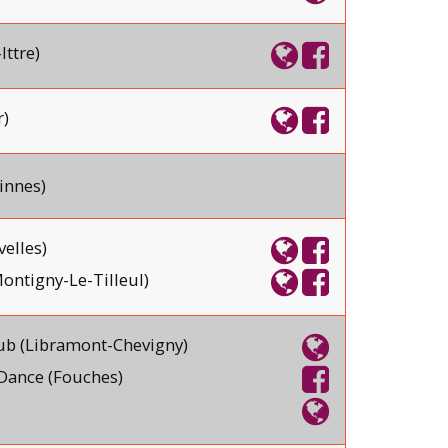
Ittre)
)
innes)
velles)
ontigny-Le-Tilleul)
b (Libramont-Chevigny)
Dance (Fouches)