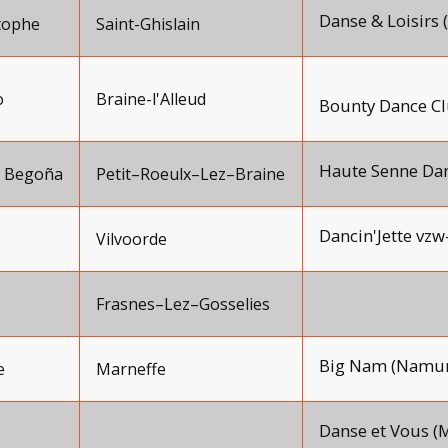
Danse & Loisirs 
tophe
Saint-Ghislain
o
Braine-l'Alleud
Bounty Dance Cl
Haute Senne Dan
a Begoña
Petit–Roeulx–Lez–Braine
Dancin'Jette vzw-
Vilvoorde
Frasnes–Lez–Gosselies
Big Nam (Namur
e
Marneffe
Danse et Vous (M