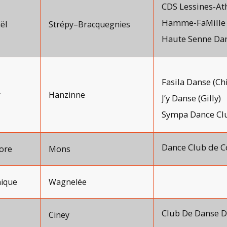
CDS Lessines-Ath
Hamme-FaMille 
ël
Strépy–Bracquegnies
Haute Senne Dan
Fasila Danse (Ch
r
Hanzinne
J’y Danse (Gilly)
Sympa Dance Clu
Dance Club de C
ore
Mons
ique
Wagnelée
Club De Danse De
Ciney