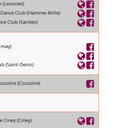
 (Lessines)
Dance Club (Hamme-Mille)
ce Club (Saintes)
imay)
b (Saint-Denis)
ousolre (Cousolre)
 Ciney (Ciney)