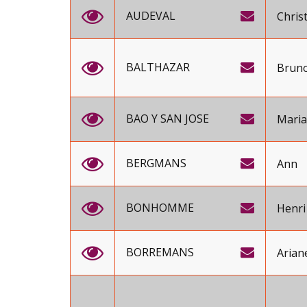
AUDEVAL
Chris
BALTHAZAR
Brun
BAO Y SAN JOSE
Mari
BERGMANS
Ann
BONHOMME
Henri
BORREMANS
Arian