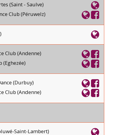
es (Saint - Saulve)
ce Club (Péruwelz)
)
e Club (Andenne)
b (Eghezée)
 Dance (Durbuy)
e Club (Andenne)
luwé-Saint-Lambert)