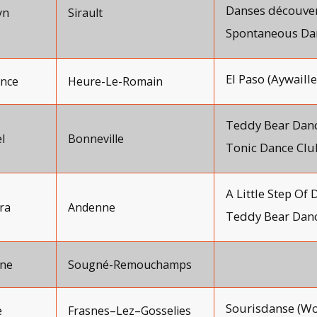
Danses découvert
yn
Sirault
Spontaneous Dan
El Paso (Aywaille
nce
Heure-Le-Romain
Teddy Bear Danc
l
Bonneville
Tonic Dance Clu
A Little Step Of
ra
Andenne
Teddy Bear Danc
ne
Sougné-Remouchamps
Sourisdanse (Wo
e
Frasnes–Lez–Gosselies