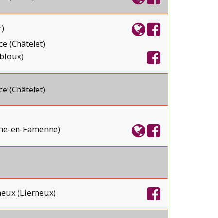
)
ce (Châtelet)
mbloux)
ce (Châtelet)
he-en-Famenne)
neux (Lierneux)