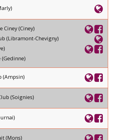
arly)
 Ciney (Ciney)
b (Libramont-Chevigny)
ye)
 (Gedinne)
b (Ampsin)
lub (Soignies)
urnai)
it (Mons)