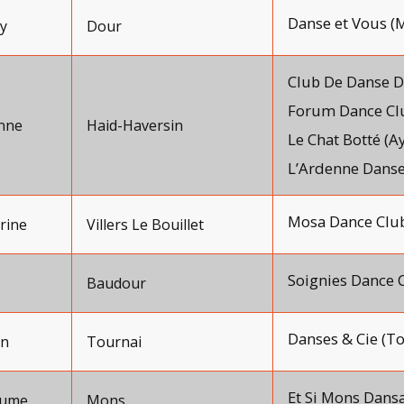
Danse et Vous (M
y
Dour
Club De Danse De
Forum Dance Clu
nne
Haid-Haversin
Le Chat Botté (A
L’Ardenne Danse
Mosa Dance Clu
rine
Villers Le Bouillet
Soignies Dance C
Baudour
Danses & Cie (To
n
Tournai
Et Si Mons Dansa
aume
Mons