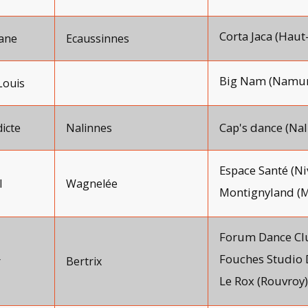
Corta Jaca (Haut-
ane
Ecaussinnes
Big Nam (Namur
Louis
Cap's dance (Nal
icte
Nalinnes
Espace Santé (Ni
l
Wagnelée
Montignyland (M
Forum Dance Clu
Fouches Studio 
r
Bertrix
Le Rox (Rouvroy)