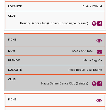
Braine-l'Alleud
Bounty Dance Club (Ophain-Bois-Seigneur-Isaac)
BAO Y SAN JOSE
Maria Begoña
Petit–Roeulx–Lez–Braine
Haute Senne Dance Club (Saintes)