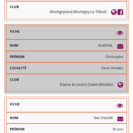
O
I
V
M
T
I
É
L
Montignyland (Montigny-Le-Tilleul)
L
E
)
AUDEVAL
Christophe
Saint-Ghislain
Danse & Loisirs (Saint-Ghislain)
BALTHAZAR
Bruno