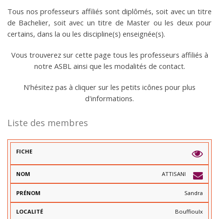
Tous nos professeurs affiliés sont diplômés, soit avec un titre
de Bachelier, soit avec un titre de Master ou les deux pour
certains, dans la ou les discipline(s) enseignée(s).
Vous trouverez sur cette page tous les professeurs affiliés à
notre ASBL ainsi que les modalités de contact.
N'hésitez pas à cliquer sur les petits icônes pour plus
d'informations.
Liste des membres
C
L
U
ATTISANI
L
B
P
O
(
Sandra
R
C
S
N
É
A
)
O
N
L
(
Bouffioulx
M