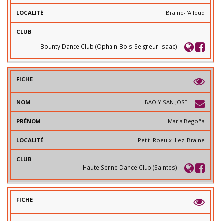
Braine-l'Alleud
Bounty Dance Club (Ophain-Bois-Seigneur-Isaac)
BAO Y SAN JOSE
Maria Begoña
Petit–Roeulx–Lez–Braine
Haute Senne Dance Club (Saintes)