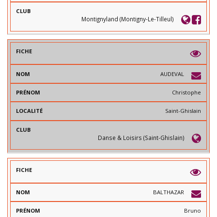
O
I
V
M
T
I
É
L
Montignyland (Montigny-Le-Tilleul)
L
E
)
AUDEVAL
Christophe
Saint-Ghislain
Danse & Loisirs (Saint-Ghislain)
BALTHAZAR
Bruno